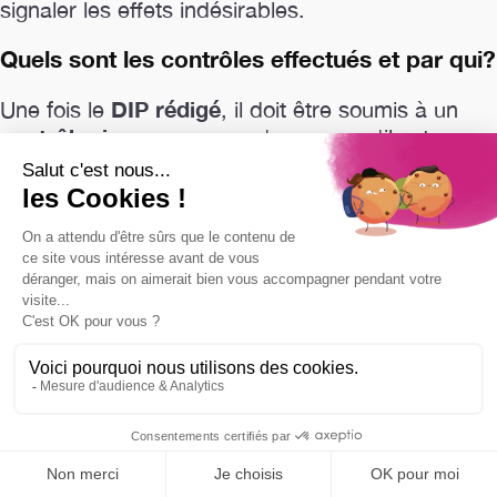
signaler les effets indésirables.
Quels sont les contrôles effectués et par qui?
DIP rédigé
Une fois le
, il doit être soumis à un
contrôle rigoureux
pour s'assurer qu'il est
complet et conforme aux réglementations en
vigueur. Ce contrôle est généralement effectué
par un expert indépendant, qui peut être un
toxicologue, un pharmacien ou un autre
professionnel de la santé spécialisé dans le
contrôle du DIP
domaine cosmétique. Le
comprend plusieurs étapes
.
Tout d'abord, l'expert doit vérifier que toutes les
informations nécessaires sont présentes
et
évaluer la sécurité du
correctes. Il doit ensuite
produit
en se basant sur les données fournies
dans le DIP.
produit peut être
Si le DIP est jugé conforme, le